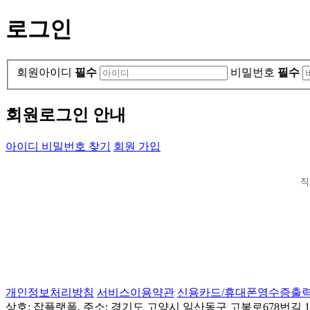
로그인
회원아이디
필수
비밀번호
필수
회원로그인 안내
아이디 비밀번호 찾기
회원 가입
직
개인정보처리방침
서비스이용약관
신용카드/휴대폰영수증출
상호: 잡플랫폼, 주소: 경기도 고양시 일산동구 고봉로678번길 155(성석