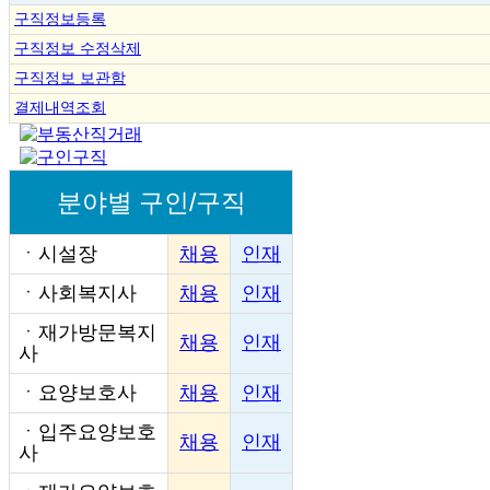
구직정보등록
구직정보 수정삭제
구직정보 보관함
결제내역조회
분야별 구인/구직
ㆍ
시설장
채용
인재
ㆍ
사회복지사
채용
인재
ㆍ
재가방문복지
채용
인재
사
ㆍ
요양보호사
채용
인재
ㆍ
입주요양보호
채용
인재
사