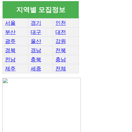
지역별 모집정보
서울
경기
인천
부산
대구
대전
광주
울산
강원
경북
경남
전북
전남
충북
충남
제주
세종
전체